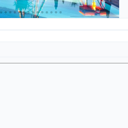
Telefon
Em
Broj dece
Ko
Termin
Poruka