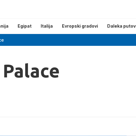
nija
Egipat
Italija
Evropski gradovi
Daleka putov
ce
 Palace