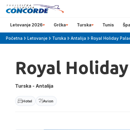
Letovanje 2026
Grčka
Turska
Tunis
Špa
Početna
Letovanje
Turska
Antalija
Royal Holiday Pala
Royal Holiday
Turska - Antalija
Hotel
Avion