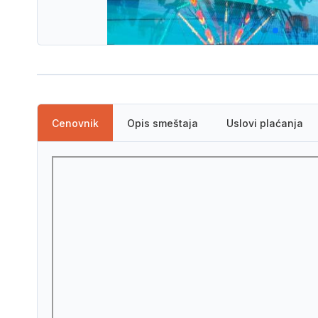
Ime i prezime
Broj odraslih putnika
Cenovnik
Opis smeštaja
Uslovi plaćanja
Budžet u eurima
Destinacija
Dodatne napomene vezane za putovanje